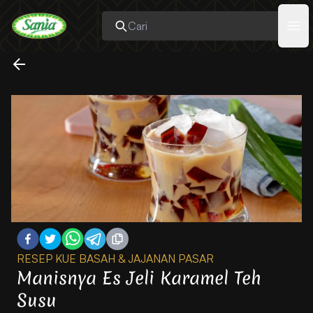
Sania
Ope
RESEP KUE BASAH & JAJANAN PASAR
Manisnya Es Jeli Karamel Teh
Susu