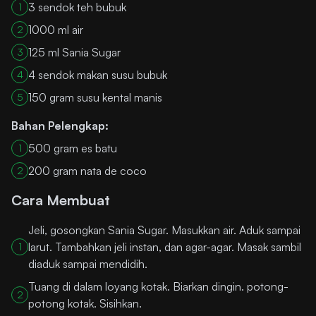
3 sendok teh bubuk
1
1000 ml air
2
125 ml Sania Sugar
3
4 sendok makan susu bubuk
4
150 gram susu kental manis
5
Bahan Pelengkap:
500 gram es batu
1
200 gram nata de coco
2
Cara Membuat
Jeli, gosongkan Sania Sugar. Masukkan air. Aduk sampai
larut. Tambahkan jeli instan, dan agar-agar. Masak sambil
1
diaduk sampai mendidih.
Tuang di dalam loyang kotak. Biarkan dingin. potong-
2
potong kotak. Sisihkan.