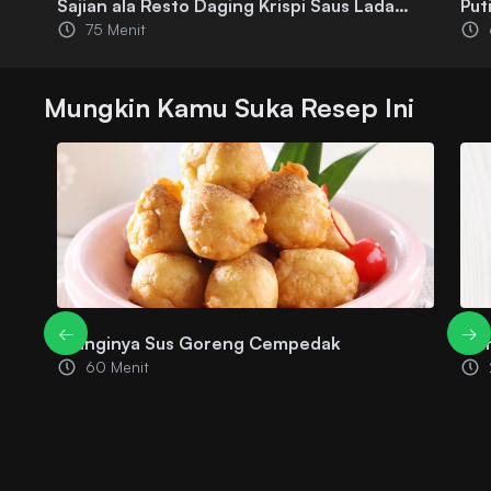
Sajian ala Resto Daging Krispi Saus Lada
Put
75 Menit
Hitam
Mak
Mungkin Kamu Suka Resep Ini
←
→
Wanginya Sus Goreng Cempedak
Man
60 Menit