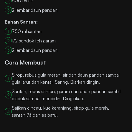
500 ml air
2
2 lembar daun pandan
3
Bahan Santan:
750 ml santan
1
1/2 sendok teh garam
2
2 lembar daun pandan
3
Cara Membuat
Sirop, rebus gula merah, air dan daun pandan sampai
1
gula larut dan kental. Saring. Biarkan dingin.
Santan, rebus santan, garam dan daun pandan sambil
2
diaduk sampai mendidih. Dinginkan.
Sajikan cincau, kue keranjang, sirop gula merah,
3
santan,?á dan es batu.