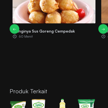
←
→
Wanginya Sus Goreng Cempedak
Man
60 Menit
Produk Terkait