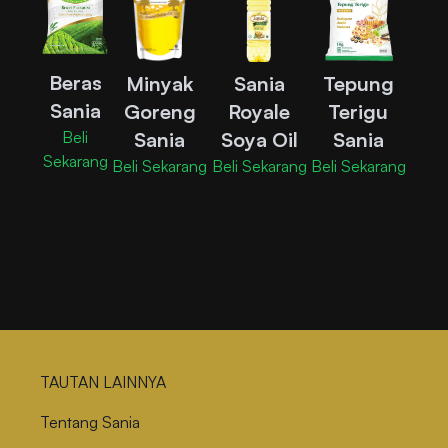
Beras
Minyak
Sania
Tepung
Sania
Goreng
Royale
Terigu
Sania
Soya Oil
Sania
Beli
Sekarang
Beli Sekarang
Beli Sekarang
Beli Sekarang
TAUTAN LAINNYA
Tentang Sania