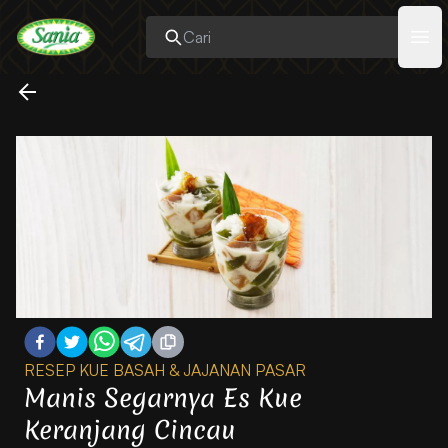
Sania
Ope
RESEP KUE BASAH & JAJANAN PASAR
Manis Segarnya Es Kue
Keranjang Cincau