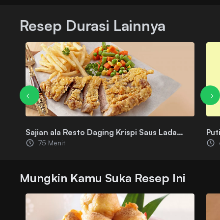
Resep Durasi Lainnya
←
→
Sajian ala Resto Daging Krispi Saus Lada
Put
75 Menit
Hitam
Mak
Mungkin Kamu Suka Resep Ini