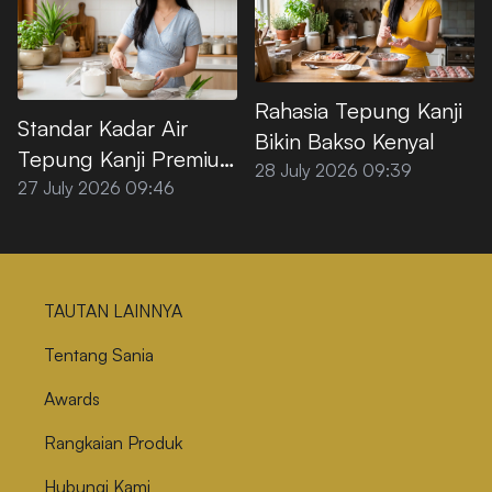
Rahasia Tepung Kanji
Standar Kadar Air
Bikin Bakso Kenyal
Tepung Kanji Premium
28 July 2026 09:39
agar Tidak
27 July 2026 09:46
Menggumpal
TAUTAN LAINNYA
Tentang Sania
Awards
Rangkaian Produk
Hubungi Kami