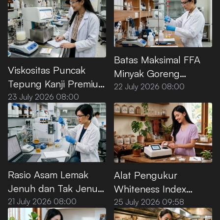
Batas Maksimal FFA
Viskositas Puncak
Minyak Goreng
Tepung Kanji Premium
Premium Menurut SNI
22 July 2026 08:00
saat Dipanaskan di Air
23 July 2026 08:00
Rasio Asam Lemak
Alat Pengukur
Jenuh dan Tak Jenuh
Whiteness Index
pada Minyak Sawit
Tepung Kanji Premium
21 July 2026 08:00
25 July 2026 09:58
Premium