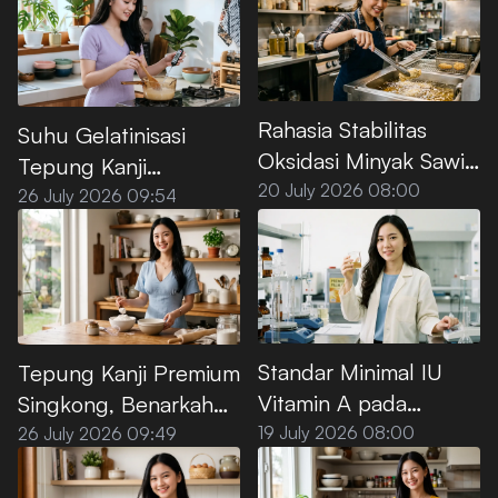
Rahasia Stabilitas
Suhu Gelatinisasi
Oksidasi Minyak Sawit
Tepung Kanji
Premium untuk Deep
20 July 2026 08:00
Premium, Ini Titik
26 July 2026 09:54
Frying
Optimalnya
Standar Minimal IU
Tepung Kanji Premium
Vitamin A pada
Singkong, Benarkah
Minyak Goreng Sawit
100% Bebas Gluten?
19 July 2026 08:00
26 July 2026 09:49
Premium