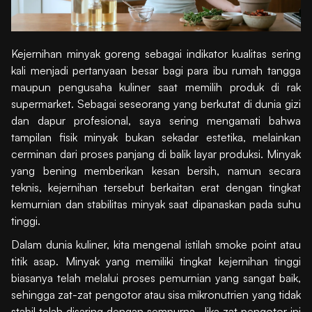
Kejernihan minyak goreng sebagai indikator kualitas sering
kali menjadi pertanyaan besar bagi para ibu rumah tangga
maupun pengusaha kuliner saat memilih produk di rak
supermarket. Sebagai seseorang yang berkutat di dunia gizi
dan dapur profesional, saya sering mengamati bahwa
tampilan fisik minyak bukan sekadar estetika, melainkan
cerminan dari proses panjang di balik layar produksi. Minyak
yang bening memberikan kesan bersih, namun secara
teknis, kejernihan tersebut berkaitan erat dengan tingkat
kemurnian dan stabilitas minyak saat dipanaskan pada suhu
tinggi.
Dalam dunia kuliner, kita mengenal istilah smoke point atau
titik asap. Minyak yang memiliki tingkat kejernihan tinggi
biasanya telah melalui proses pemurnian yang sangat baik,
sehingga zat-zat pengotor atau sisa mikronutrien yang tidak
stabil telah disaring dengan sempurna. Jika zat pengotor ini