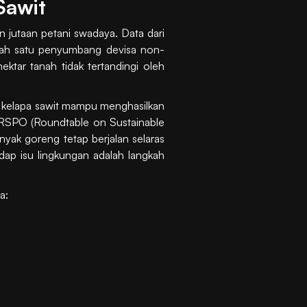
Sawit
n jutaan petani swadaya. Data dari
lah satu penyumbang devisa non-
ektar tanah tidak tertandingi oleh
it, kelapa sawit mampu menghasilkan
i RSPO (Roundtable on Sustainable
yak goreng tetap berjalan selaras
dap isu lingkungan adalah langkah
a: