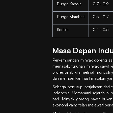
Bunga Kanola
0.7 - 0.9
Bunga Matahari
0.5 - 0.7
Kedelai
0.4 - 0.5
Masa Depan Indus
Perkembangan minyak goreng saat i
memasak, turunan minyak sawit kin
profesional, kita melihat munculn
dan memberikan hasil masakan yan
Sebagai penutup, perjalanan dari e
Indonesia. Memahami sejarah ini m
hari. Minyak goreng sawit buka
ekonomi yang telah melewati perj