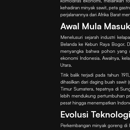
komoditas ekonomi, melainkan f
kehadiran minyak sawit, peta gast
perjalanannya dari Afrika Barat m
Awal Mula Masuk
Menelusuri sejarah industri kela
Belanda ke Kebun Raya Bogor. Dua 
menyangka bahwa pohon yang me
ekonomi Indonesia. Awalnya, kelap
Utara.
Titik balik terjadi pada tahun 19
dihasilkan dari daging buah sawit
Timur Sumatera, tepatnya di Sunga
lebih mendukung pertumbuhan produ
pesat hingga menempatkan Indones
Evolusi Teknolo
Perkembangan minyak goreng di In