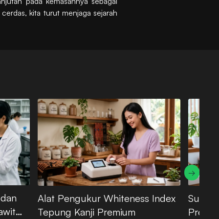
lanjutan pada kemasannya sebagai
cerdas, kita turut menjaga sejarah
→
 dan
Alat Pengukur Whiteness Index
Suhu G
awit
Tepung Kanji Premium
Premium