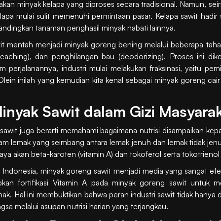
kan minyak kelapa yang diproses secara tradisional. Namun, sei
lapa mulai sulit memenuhi permintaan pasar. Kelapa sawit hadir s
bandingkan tanaman penghasil minyak nabati lainnya.
it mentah menjadi minyak goreng bening melalui beberapa tahap 
bleaching), dan penghilangan bau (deodorizing). Proses ini dik
 perjalanannya, industri mulai melakukan fraksinasi, yaitu pem
. Olein inilah yang kemudian kita kenal sebagai minyak goreng c
Minyak Sawit dalam Gizi Masyara
a sawit juga berarti memahami bagaimana nutrisi disampaikan kepa
sam lemak yang seimbang antara lemak jenuh dan lemak tidak je
a akan beta-karoten (vitamin A) dan tokoferol serta tokotrienol (
 Indonesia, minyak goreng sawit menjadi media yang sangat efekti
kan fortifikasi Vitamin A pada minyak goreng sawit untuk
ak. Hal ini membuktikan bahwa peran industri sawit tidak hanya d
sa melalui asupan nutrisi harian yang terjangkau.