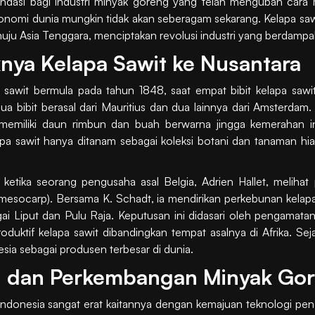
ondasi bagi industri minyak goreng yang telah mengubah car
ronomi dunia mungkin tidak akan seberagam sekarang. Kelapa sawi
enuju Asia Tenggara, menciptakan revolusi industri yang berdamp
nya Kelapa Sawit ke Nusantara
pa sawit bermula pada tahun 1848, saat empat bibit kelapa sawi
bibit berasal dari Mauritius dan dua lainnya dari Amsterdam. 
miliki daun rimbun dan buah berwarna jingga kemerahan in
a sawit hanya ditanam sebagai koleksi botani dan tanaman hias
11, ketika seorang pengusaha asal Belgia, Adrien Hallet, melih
 (mesocarp). Bersama K. Schadt, ia mendirikan perkebunan kelapa
i Liput dan Pulu Raja. Keputusan ini didasari oleh pengamatan
ktif kelapa sawit dibandingkan tempat asalnya di Afrika. Sejak
ia sebagai produsen terbesar di dunia.
gi dan Perkembangan Minyak Gor
donesia sangat erat kaitannya dengan kemajuan teknologi pengo