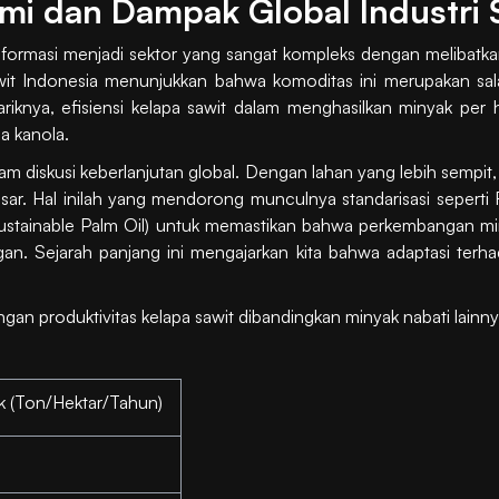
mi dan Dampak Global Industri 
ansformasi menjadi sektor yang sangat kompleks dengan melibatka
t Indonesia menunjukkan bahwa komoditas ini merupakan sa
iknya, efisiensi kelapa sawit dalam menghasilkan minyak per h
a kanola.
 dalam diskusi keberlanjutan global. Dengan lahan yang lebih semp
sar. Hal inilah yang mendorong munculnya standarisasi sepert
ustainable Palm Oil) untuk memastikan bahwa perkembangan min
an. Sejarah panjang ini mengajarkan kita bahwa adaptasi terha
gan produktivitas kelapa sawit dibandingkan minyak nabati lainny
ak (Ton/Hektar/Tahun)