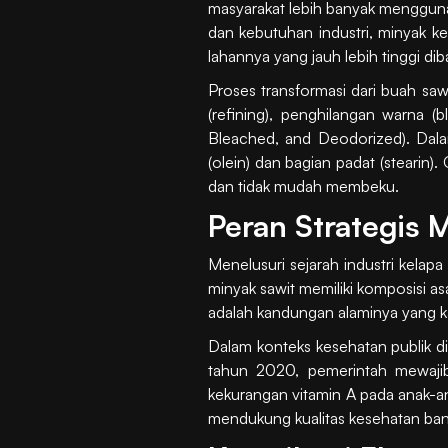
masyarakat lebih banyak mengguna
dan kebutuhan industri, minyak ke
lahannya yang jauh lebih tinggi di
Proses transformasi dari buah saw
(refining), penghilangan warna (
Bleached, and Deodorized). Dalam
(olein) dan bagian padat (stearin)
dan tidak mudah membeku.
Peran Strategis 
Menelusuri sejarah industri kelap
minyak sawit memiliki komposisi a
adalah kandungan alaminya yang kay
Dalam konteks kesehatan publik di
tahun 2020, pemerintah mewajib
kekurangan vitamin A pada anak-an
mendukung kualitas kesehatan bang