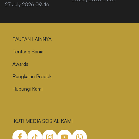
agar Tidak
27 July 2026 09:46
Menggumpal
TAUTAN LAINNYA
Tentang Sania
Awards
Rangkaian Produk
Hubungi Kami
IKUTI MEDIA SOSIAL KAMI