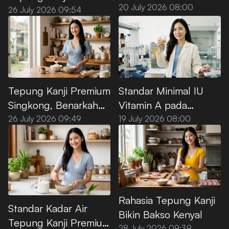
Premium untuk Deep
20 July 2026 08:00
Premium, Ini Titik
26 July 2026 09:54
Frying
Optimalnya
Standar Minimal IU
Tepung Kanji Premium
Vitamin A pada
Singkong, Benarkah
Minyak Goreng Sawit
100% Bebas Gluten?
19 July 2026 08:00
26 July 2026 09:49
Premium
Rahasia Tepung Kanji
Standar Kadar Air
Bikin Bakso Kenyal
Tepung Kanji Premium
28 July 2026 09:39