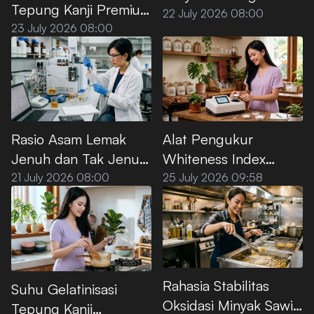
Tepung Kanji Premium
Premium Menurut SNI
22 July 2026 08:00
saat Dipanaskan di Air
23 July 2026 08:00
Rasio Asam Lemak
Alat Pengukur
Jenuh dan Tak Jenuh
Whiteness Index
pada Minyak Sawit
Tepung Kanji Premium
21 July 2026 08:00
25 July 2026 09:58
Premium
Rahasia Stabilitas
Suhu Gelatinisasi
Oksidasi Minyak Sawit
Tepung Kanji