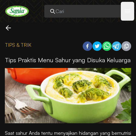
Sania
Ope
TIPS & TRIK
Tips Praktis Menu Sahur yang Disuka Keluarga
Saat sahur Anda tentu menyajikan hidangan yang bernutrisi