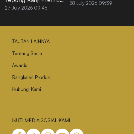
28 July 2026 09:39
agar Tidak
27 July 2026 09:46
Menggumpal
TAUTAN LAINNYA
Tentang Sania
Awards
Rangkaian Produk
Hubungi Kami
IKUTI MEDIA SOSIAL KAMI