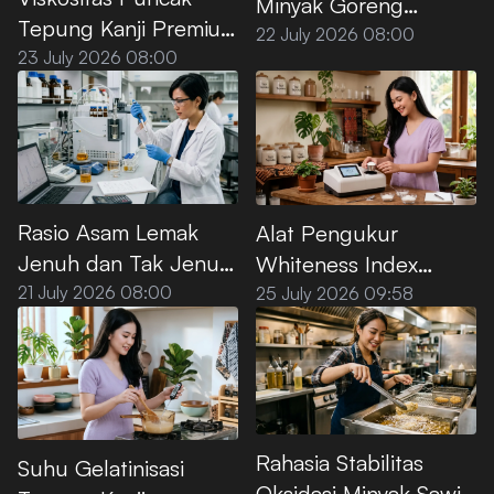
Minyak Goreng
Tepung Kanji Premium
Premium Menurut SNI
22 July 2026 08:00
saat Dipanaskan di Air
23 July 2026 08:00
Rasio Asam Lemak
Alat Pengukur
Jenuh dan Tak Jenuh
Whiteness Index
pada Minyak Sawit
Tepung Kanji Premium
21 July 2026 08:00
25 July 2026 09:58
Premium
Rahasia Stabilitas
Suhu Gelatinisasi
Oksidasi Minyak Sawit