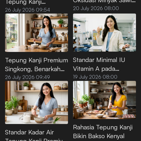
Tepung Kanji
Premium untuk Deep
20 July 2026 08:00
Premium, Ini Titik
26 July 2026 09:54
Frying
Optimalnya
Standar Minimal IU
Tepung Kanji Premium
Vitamin A pada
Singkong, Benarkah
Minyak Goreng Sawit
100% Bebas Gluten?
19 July 2026 08:00
26 July 2026 09:49
Premium
Rahasia Tepung Kanji
Standar Kadar Air
Bikin Bakso Kenyal
Tepung Kanji Premium