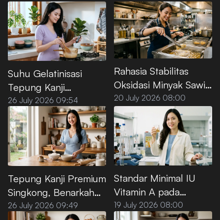
Premium
Rahasia Stabilitas
Suhu Gelatinisasi
Oksidasi Minyak Sawit
Tepung Kanji
Premium untuk Deep
20 July 2026 08:00
Premium, Ini Titik
26 July 2026 09:54
Frying
Optimalnya
Standar Minimal IU
Tepung Kanji Premium
Vitamin A pada
Singkong, Benarkah
Minyak Goreng Sawit
100% Bebas Gluten?
19 July 2026 08:00
26 July 2026 09:49
Premium