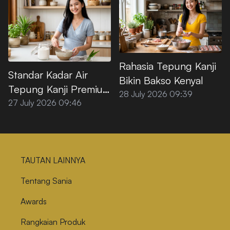
Rahasia Tepung Kanji
Standar Kadar Air
Bikin Bakso Kenyal
Tepung Kanji Premium
28 July 2026 09:39
agar Tidak
27 July 2026 09:46
Menggumpal
TAUTAN LAINNYA
Tentang Sania
Awards
Rangkaian Produk