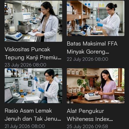
Batas Maksimal FFA
Viskositas Puncak
Minyak Goreng
Tepung Kanji Premium
Premium Menurut SNI
22 July 2026 08:00
saat Dipanaskan di Air
23 July 2026 08:00
Rasio Asam Lemak
Alat Pengukur
Jenuh dan Tak Jenuh
Whiteness Index
pada Minyak Sawit
Tepung Kanji Premium
21 July 2026 08:00
25 July 2026 09:58