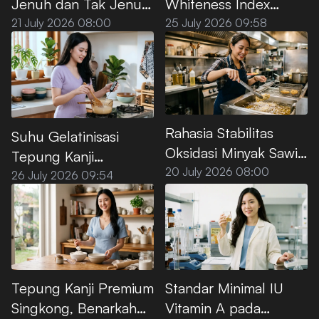
Jenuh dan Tak Jenuh
Whiteness Index
pada Minyak Sawit
Tepung Kanji Premium
21 July 2026 08:00
25 July 2026 09:58
Premium
Rahasia Stabilitas
Suhu Gelatinisasi
Oksidasi Minyak Sawit
Tepung Kanji
Premium untuk Deep
20 July 2026 08:00
Premium, Ini Titik
26 July 2026 09:54
Frying
Optimalnya
Standar Minimal IU
Tepung Kanji Premium
Vitamin A pada
Singkong, Benarkah