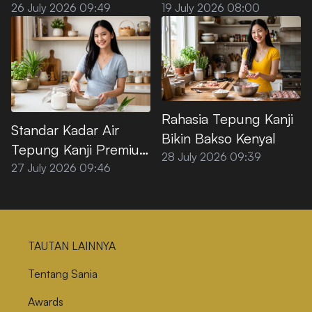
Minyak Goreng Sawit
100% Bebas Gluten?
19 July 2026 08:00
26 July 2026 09:49
Premium
Rahasia Tepung Kanji
Standar Kadar Air
Bikin Bakso Kenyal
Tepung Kanji Premium
28 July 2026 09:39
agar Tidak
27 July 2026 09:46
Menggumpal
TAUTAN LAINNYA
Tentang Sania
Awards