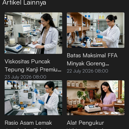
Artikel Lainnya
Batas Maksimal FFA
Viskositas Puncak
Minyak Goreng
Tepung Kanji Premium
Premium Menurut SNI
22 July 2026 08:00
saat Dipanaskan di Air
23 July 2026 08:00
Rasio Asam Lemak
Alat Pengukur