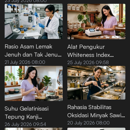
saat Dipanaskan di Air
23 July 2026 08:00
Rasio Asam Lemak
Alat Pengukur
Jenuh dan Tak Jenuh
Whiteness Index
pada Minyak Sawit
Tepung Kanji Premium
21 July 2026 08:00
25 July 2026 09:58
Premium
Rahasia Stabilitas
Suhu Gelatinisasi
Oksidasi Minyak Sawit
Tepung Kanji
Premium untuk Deep
20 July 2026 08:00
Premium, Ini Titik
26 July 2026 09:54