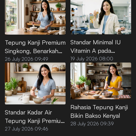
Frying
Optimalnya
Standar Minimal IU
Tepung Kanji Premium
Vitamin A pada
Singkong, Benarkah
Minyak Goreng Sawit
100% Bebas Gluten?
19 July 2026 08:00
26 July 2026 09:49
Premium
Rahasia Tepung Kanji
Standar Kadar Air
Bikin Bakso Kenyal
Tepung Kanji Premium
28 July 2026 09:39
agar Tidak
27 July 2026 09:46