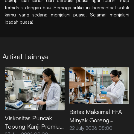
cukup saat sahur dan berbuka puasa agar tubuh tetap
terhidrasi dengan baik. Semoga artikel ini bermanfaat untuk
kamu yang sedang menjalani puasa. Selamat menjalani
ibadah puasa!
Artikel Lainnya
Batas Maksimal FFA
Viskositas Puncak
Minyak Goreng
Tepung Kanji Premium
Premium Menurut SNI
22 July 2026 08:00