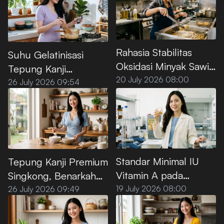
Rahasia Stabilitas
Suhu Gelatinisasi
Oksidasi Minyak Sawit
Tepung Kanji
Premium untuk Deep
20 July 2026 08:00
Premium, Ini Titik
26 July 2026 09:54
Frying
Optimalnya
Standar Minimal IU
Tepung Kanji Premium
Vitamin A pada
Singkong, Benarkah
Minyak Goreng Sawit
100% Bebas Gluten?
19 July 2026 08:00
26 July 2026 09:49
Premium