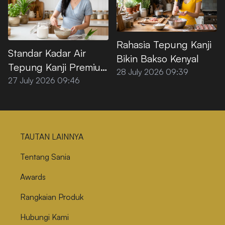
Rahasia Tepung Kanji
Standar Kadar Air
Bikin Bakso Kenyal
Tepung Kanji Premium
28 July 2026 09:39
agar Tidak
27 July 2026 09:46
Menggumpal
TAUTAN LAINNYA
Tentang Sania
Awards
Rangkaian Produk
Hubungi Kami