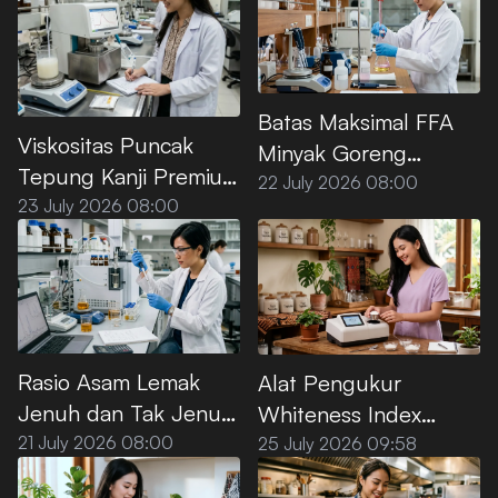
Batas Maksimal FFA
Viskositas Puncak
Minyak Goreng
Tepung Kanji Premium
Premium Menurut SNI
22 July 2026 08:00
saat Dipanaskan di Air
23 July 2026 08:00
Rasio Asam Lemak
Alat Pengukur
Jenuh dan Tak Jenuh
Whiteness Index
pada Minyak Sawit
Tepung Kanji Premium
21 July 2026 08:00
25 July 2026 09:58
Premium