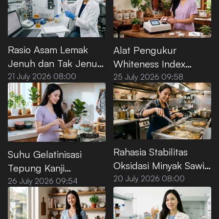
Rasio Asam Lemak
Alat Pengukur
Jenuh dan Tak Jenuh
Whiteness Index
pada Minyak Sawit
Tepung Kanji Premium
21 July 2026 08:00
25 July 2026 09:58
Premium
Rahasia Stabilitas
Suhu Gelatinisasi
Oksidasi Minyak Sawit
Tepung Kanji
Premium untuk Deep
20 July 2026 08:00
Premium, Ini Titik
26 July 2026 09:54
Frying
Optimalnya