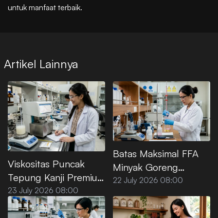
untuk manfaat terbaik.
Artikel Lainnya
Batas Maksimal FFA
Viskositas Puncak
Minyak Goreng
Tepung Kanji Premium
Premium Menurut SNI
22 July 2026 08:00
saat Dipanaskan di Air
23 July 2026 08:00