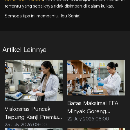
tertentu yang sebaiknya tidak disimpan di dalam kulkas.
Semoga tips ini membantu, Ibu Sania!
Artikel Lainnya
Batas Maksimal FFA
Viskositas Puncak
Minyak Goreng
Tepung Kanji Premium
Premium Menurut SNI
22 July 2026 08:00
saat Dipanaskan di Air
23 July 2026 08:00