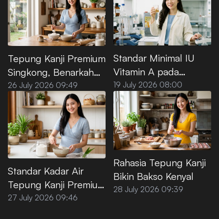
Standar Minimal IU
Tepung Kanji Premium
Vitamin A pada
Singkong, Benarkah
Minyak Goreng Sawit
100% Bebas Gluten?
19 July 2026 08:00
26 July 2026 09:49
Premium
Rahasia Tepung Kanji
Standar Kadar Air
Bikin Bakso Kenyal
Tepung Kanji Premium
28 July 2026 09:39
agar Tidak
27 July 2026 09:46
Menggumpal