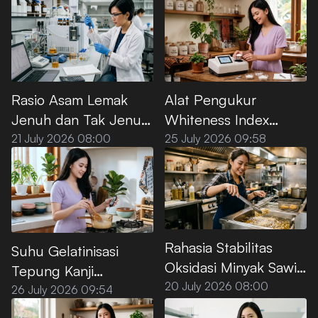
Rasio Asam Lemak
Alat Pengukur
Jenuh dan Tak Jenuh
Whiteness Index
pada Minyak Sawit
Tepung Kanji Premium
21 July 2026 08:00
25 July 2026 09:58
Premium
Rahasia Stabilitas
Suhu Gelatinisasi
Oksidasi Minyak Sawit
Tepung Kanji
Premium untuk Deep
20 July 2026 08:00
Premium, Ini Titik
26 July 2026 09:54
Frying
Optimalnya