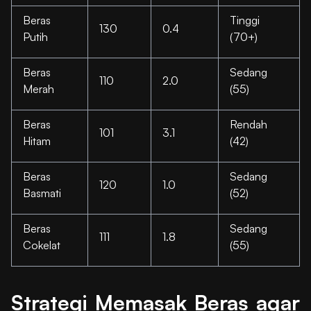
Beras
Tinggi
130
0.4
Putih
(70+)
Beras
Sedang
110
2.0
Merah
(55)
Beras
Rendah
101
3.1
Hitam
(42)
Beras
Sedang
120
1.0
Basmati
(52)
Beras
Sedang
111
1.8
Cokelat
(55)
Strategi Memasak Beras agar