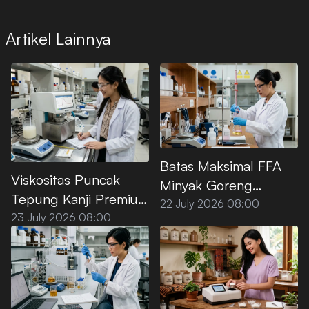
Artikel Lainnya
Batas Maksimal FFA
Viskositas Puncak
Minyak Goreng
Tepung Kanji Premium
Premium Menurut SNI
22 July 2026 08:00
saat Dipanaskan di Air
23 July 2026 08:00