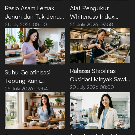
Rasio Asam Lemak
Alat Pengukur
Jenuh dan Tak Jenuh
Whiteness Index
pada Minyak Sawit
Tepung Kanji Premium
21 July 2026 08:00
25 July 2026 09:58
Premium
Rahasia Stabilitas
Suhu Gelatinisasi
Oksidasi Minyak Sawit
Tepung Kanji
Premium untuk Deep
20 July 2026 08:00
Premium, Ini Titik
26 July 2026 09:54
Frying
Optimalnya