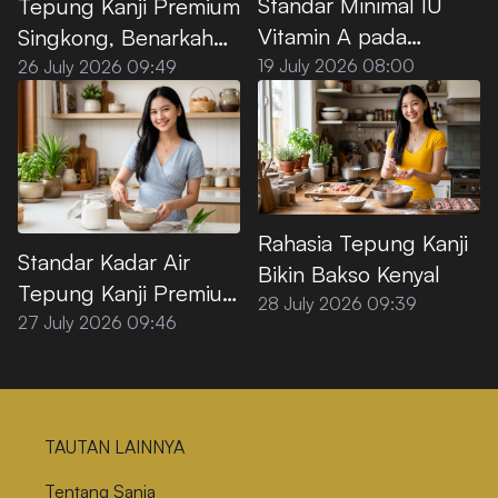
Standar Minimal IU
Tepung Kanji Premium
Vitamin A pada
Singkong, Benarkah
Minyak Goreng Sawit
100% Bebas Gluten?
19 July 2026 08:00
26 July 2026 09:49
Premium
Rahasia Tepung Kanji
Standar Kadar Air
Bikin Bakso Kenyal
Tepung Kanji Premium
28 July 2026 09:39
agar Tidak
27 July 2026 09:46
Menggumpal
TAUTAN LAINNYA
Tentang Sania