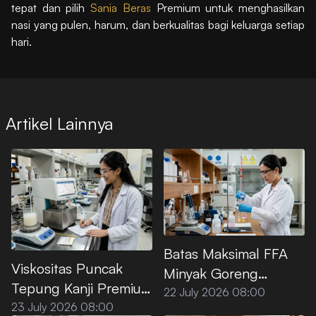
tepat dan pilih
Sania Beras
Premium untuk menghasilkan
nasi yang pulen, harum, dan berkualitas bagi keluarga setiap
hari.
Artikel Lainnya
Batas Maksimal FFA
Viskositas Puncak
Minyak Goreng
Tepung Kanji Premium
Premium Menurut SNI
22 July 2026 08:00
saat Dipanaskan di Air
23 July 2026 08:00