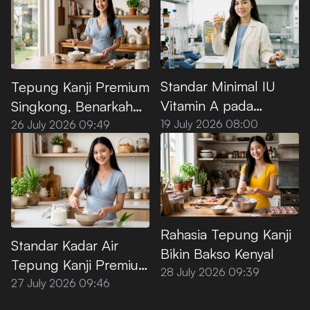
Standar Minimal IU
Tepung Kanji Premium
Vitamin A pada
Singkong, Benarkah
Minyak Goreng Sawit
100% Bebas Gluten?
19 July 2026 08:00
26 July 2026 09:49
Premium
Rahasia Tepung Kanji
Standar Kadar Air
Bikin Bakso Kenyal
Tepung Kanji Premium
28 July 2026 09:39
agar Tidak
27 July 2026 09:46
Menggumpal