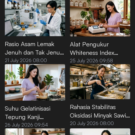
Rasio Asam Lemak
Alat Pengukur
Jenuh dan Tak Jenuh
Whiteness Index
pada Minyak Sawit
Tepung Kanji Premium
21 July 2026 08:00
25 July 2026 09:58
Premium
Rahasia Stabilitas
Suhu Gelatinisasi
Oksidasi Minyak Sawit
Tepung Kanji
Premium untuk Deep
20 July 2026 08:00
Premium, Ini Titik
26 July 2026 09:54
Frying
Optimalnya