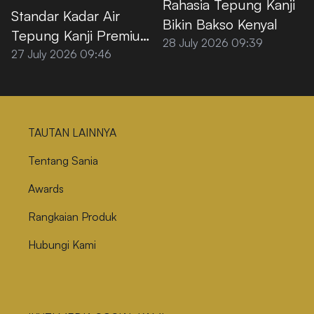
Rahasia Tepung Kanji
Standar Kadar Air
Bikin Bakso Kenyal
Tepung Kanji Premium
28 July 2026 09:39
agar Tidak
27 July 2026 09:46
Menggumpal
TAUTAN LAINNYA
Tentang Sania
Awards
Rangkaian Produk
Hubungi Kami