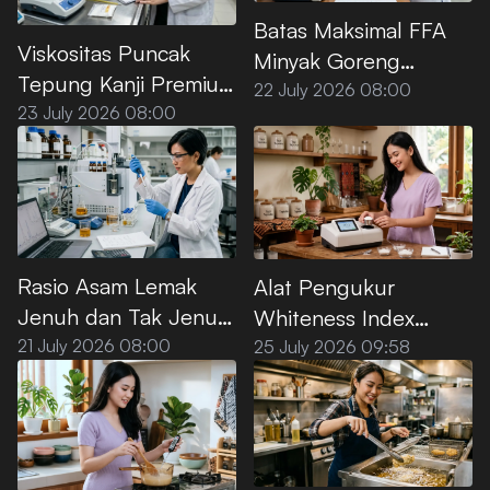
Batas Maksimal FFA
Viskositas Puncak
Minyak Goreng
Tepung Kanji Premium
Premium Menurut SNI
22 July 2026 08:00
saat Dipanaskan di Air
23 July 2026 08:00
Rasio Asam Lemak
Alat Pengukur
Jenuh dan Tak Jenuh
Whiteness Index
pada Minyak Sawit
Tepung Kanji Premium
21 July 2026 08:00
25 July 2026 09:58
Premium