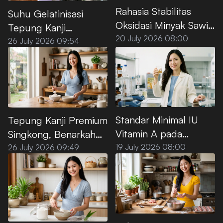
Rahasia Stabilitas
Suhu Gelatinisasi
Oksidasi Minyak Sawit
Tepung Kanji
Premium untuk Deep
20 July 2026 08:00
Premium, Ini Titik
26 July 2026 09:54
Frying
Optimalnya
Standar Minimal IU
Tepung Kanji Premium
Vitamin A pada
Singkong, Benarkah
Minyak Goreng Sawit
100% Bebas Gluten?
19 July 2026 08:00
26 July 2026 09:49
Premium