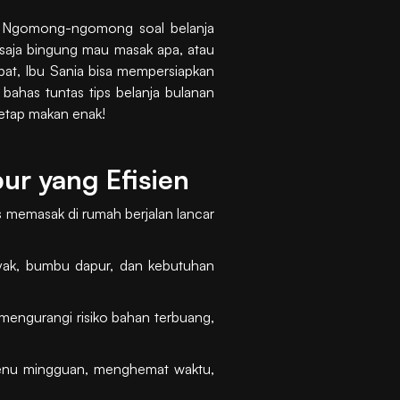
ya. Ngomong-ngomong soal belanja
p saja bingung mau masak apa, atau
at, Ibu Sania bisa mempersiapkan
 bahas tuntas tips belanja bulanan
tetap makan enak!
ur yang Efisien
s memasak di rumah berjalan lancar
yak, bumbu dapur, dan kebutuhan
mengurangi risiko bahan terbuang,
menu mingguan, menghemat waktu,