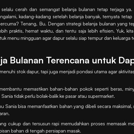
 selalu cerah dan semangat belanja bulanan tetap terjaga 
engalami, kadang-kadang setelah belanja banyak, ternyata teta
ercuma? Tenang, Bu. Dengan strategi belanja bulanan yang tep
 praktis, hemat waktu, dan tentu saja lebih efisien. Yuk, kita
tuk menu mingguan agar dapur selalu siap tempur dan keluarga 
ja Bulanan Terencana untuk Dap
enuhi stok dapur, tapi juga menjadi pondasi utama agar aktivita
 membantu memastikan bahan-bahan pokok seperti beras, min
u Sania tidak perlu bolak-balik ke pasar atau supermarket.
u Sania bisa memanfaatkan bahan yang dibeli secara maksimal, 
aran.
 yang cukup dan tersusun rapi memudahkan proses memasak 
bisan bahan di tengah persiapan masak.