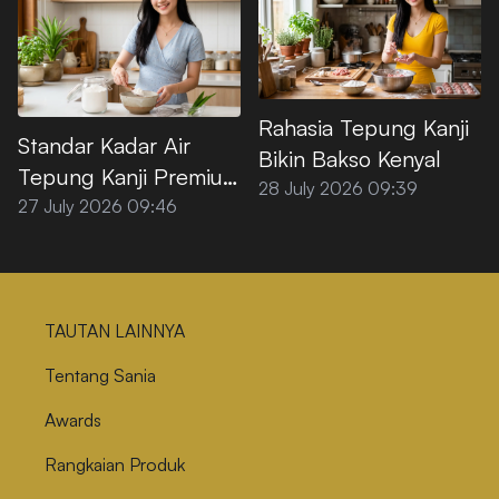
Rahasia Tepung Kanji
Standar Kadar Air
Bikin Bakso Kenyal
Tepung Kanji Premium
28 July 2026 09:39
agar Tidak
27 July 2026 09:46
Menggumpal
TAUTAN LAINNYA
Tentang Sania
Awards
Rangkaian Produk