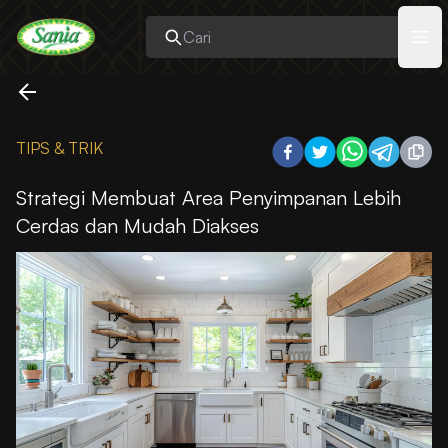
Sania
Ope
TIPS & TRIK
Strategi Membuat Area Penyimpanan Lebih
Cerdas dan Mudah Diakses