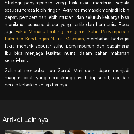
Strategi penyimpanan yang baik akan membuat segala
sesuatu terasa lebih ringan. Aktivitas memasak menjadi lebih
cepat, pembersihan lebih mudah, dan seluruh keluarga bisa
menikmati suasana dapur yang tertib dan harmonis. Baca
juga
Fakta Menarik tentang Pengaruh Suhu Penyimpanan
terhadap Kandungan Nutrisi Makanan
, membahas berbagai
fakta menarik seputar suhu penyimpanan dan bagaimana
Ibu bisa menjaga kualitas nutrisi dalam bahan makanan
sehari-hari.
Selamat mencoba, Ibu Sania! Mari ubah dapur menjadi
ruang inspiratif yang mendukung gaya hidup sehat, rapi, dan
penuh kebaikan setiap harinya.
Artikel Lainnya