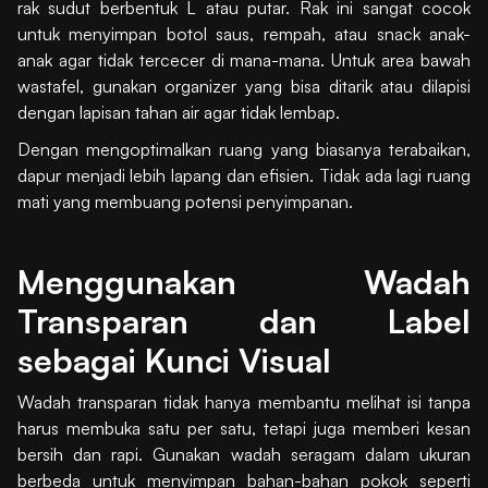
rak sudut berbentuk L atau putar. Rak ini sangat cocok
untuk menyimpan botol saus, rempah, atau snack anak-
anak agar tidak tercecer di mana-mana. Untuk area bawah
wastafel, gunakan organizer yang bisa ditarik atau dilapisi
dengan lapisan tahan air agar tidak lembap.
Dengan mengoptimalkan ruang yang biasanya terabaikan,
dapur menjadi lebih lapang dan efisien. Tidak ada lagi ruang
mati yang membuang potensi penyimpanan.
Menggunakan Wadah
Transparan dan Label
sebagai Kunci Visual
Wadah transparan tidak hanya membantu melihat isi tanpa
harus membuka satu per satu, tetapi juga memberi kesan
bersih dan rapi. Gunakan wadah seragam dalam ukuran
berbeda untuk menyimpan bahan-bahan pokok seperti