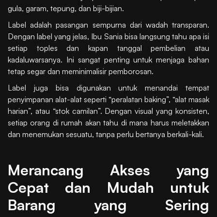
gula, garam, tepung, dan biji-bijian.
Label adalah pasangan sempurna dari wadah transparan.
Dengan label yang jelas, Ibu Sania bisa langsung tahu apa isi
setiap toples dan kapan tanggal pembelian atau
kadaluwarsanya. Ini sangat penting untuk menjaga bahan
tetap segar dan meminimalisir pemborosan.
Label juga bisa digunakan untuk menandai tempat
penyimpanan alat-alat seperti “peralatan baking”, “alat masak
harian”, atau “stok camilan”. Dengan visual yang konsisten,
setiap orang di rumah akan tahu di mana harus meletakkan
dan menemukan sesuatu, tanpa perlu bertanya berkali-kali.
Merancang Akses yang
Cepat dan Mudah untuk
Barang yang Sering