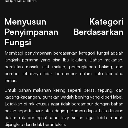
tanpa kerumitan.
Menyusun Kategori
Penyimpanan Berdasarkan
Fungsi
Membagi penyimpanan berdasarkan kategori fungsi adalah
langkah pertama yang bisa Ibu lakukan. Bahan makanan,
peralatan masak, alat makan, perlengkapan baking, dan
bumbu sebaiknya tidak bercampur dalam satu laci atau
lemari.
Untuk bahan makanan kering seperti beras, tepung, dan
kacang-kacangan, gunakan wadah bening yang diberi label.
Letakkan di rak khusus agar tidak bercampur dengan bahan
basah seperti sayur atau daging. Bumbu dapur bisa disusun
dalam rak bertingkat atau lazy susan agar lebih mudah
dijangkau dan tidak berantakan.