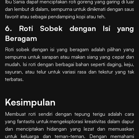
Ibu Sania dapat menciptakan roti goreng yang garing di luar
dan lembut di dalam, sempurna untuk dinikmati dengan saus
favorit atau sebagai pendamping kopi atau teh.
6. Roti Sobek dengan Isi yang
Beragam
Roti sobek dengan isi yang beragam adalah pilihan yang
sempurna untuk sarapan atau makan siang yang cepat dan
mudah. Isi roti dengan berbagai bahan seperti daging, keju,
sayuran, atau telur untuk variasi rasa dan tekstur yang tak
terbatas.
Kesimpulan
Membuat roti sendiri dengan tepung terigu adalah cara
yang fantastis untuk mengeksplorasi kreativitas dalam dapur
dan menciptakan hidangan yang lezat dan memuaskan
untuk keluarga dan teman-teman. Dengan memahami