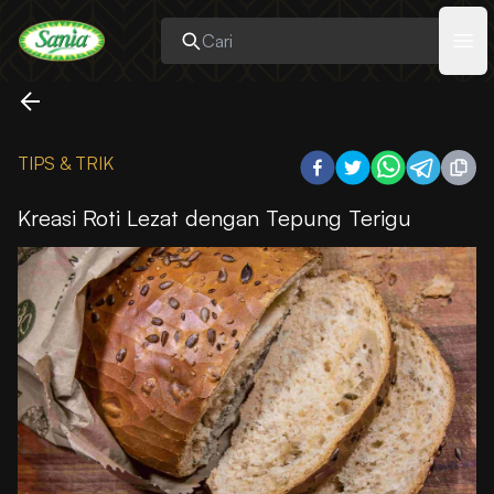
Sania
Ope
TIPS & TRIK
Kreasi Roti Lezat dengan Tepung Terigu