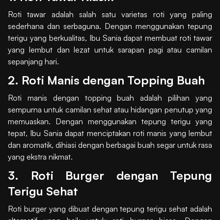
Roti tawar adalah salah satu varietas roti yang paling
sederhana dan serbaguna. Dengan menggunakan tepung
terigu yang berkualitas, Ibu Sania dapat membuat roti tawar
yang lembut dan lezat untuk sarapan pagi atau camilan
sepanjang hari.
2. Roti Manis dengan Topping Buah
Roti manis dengan topping buah adalah pilihan yang
sempurna untuk camilan sehat atau hidangan penutup yang
memuaskan. Dengan menggunakan tepung terigu yang
tepat, Ibu Sania dapat menciptakan roti manis yang lembut
dan aromatik, dihiasi dengan berbagai buah segar untuk rasa
yang ekstra nikmat.
3. Roti Burger dengan Tepung
Terigu Sehat
Roti burger yang dibuat dengan tepung terigu sehat adalah