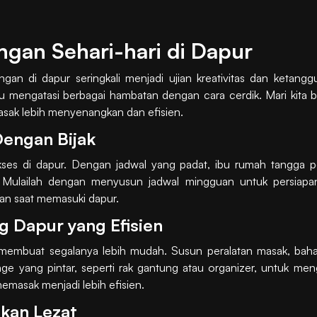
ngan Sehari-hari di Dapur
gan di dapur seringkali menjadi ujian kreativitas dan ketang
lu mengatasi berbagai hambatan dengan cara cerdik. Mari kita ba
ak lebih menyenangkan dan efisien.
Dengan Bijak
es di dapur. Dengan jadwal yang padat, ibu rumah tangga perl
Mulailah dengan menyusun jadwal mingguan untuk persiapa
n saat memasuki dapur.
g Dapur yang Efisien
membuat segalanya lebih mudah. Susun peralatan masak, baha
rage yang pintar, seperti rak gantung atau organizer, untuk m
memasak menjadi lebih efisien.
akan Lezat