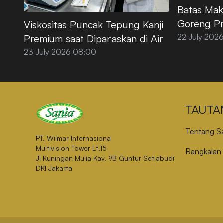
Batas Mak
Goreng P
Viskositas Puncak Tepung Kanji
22 July 202
Premium saat Dipanaskan di Air
23 July 2026 08:00
TAUTA
Tentang S
PT. Wilmar Internasional
Multivision Tower Lt.15
Rangkaian
Jl Kuningan Mulia Kav. 9B Guntur Setiabudi
DKI Jakarta