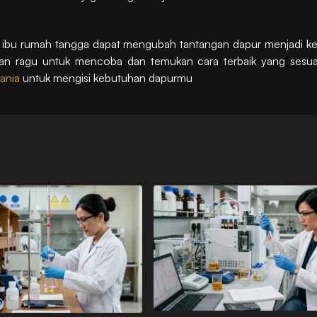
ni, ibu rumah tangga dapat mengubah tantangan dapur menjadi ke
angan ragu untuk mencoba dan temukan cara terbaik yang sesu
sania
untuk mengisi kebutuhan dapurmu