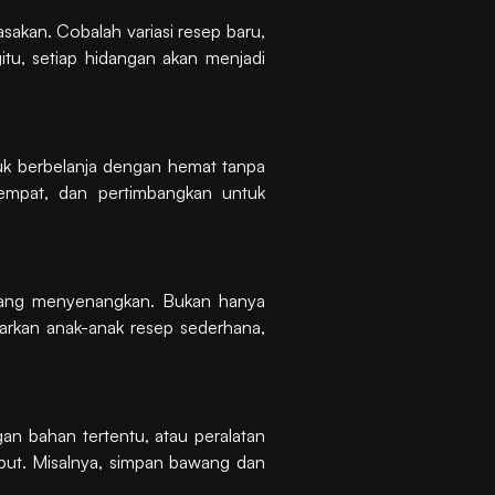
sakan. Cobalah variasi resep baru,
u, setiap hidangan akan menjadi
tuk berbelanja dengan hemat tanpa
empat, dan pertimbangkan untuk
 yang menyenangkan. Bukan hanya
arkan anak-anak resep sederhana,
n bahan tertentu, atau peralatan
sebut. Misalnya, simpan bawang dan