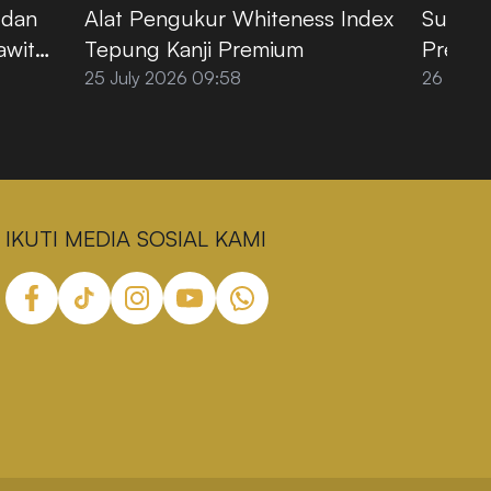
 dan
Alat Pengukur Whiteness Index
Suhu G
awit
Tepung Kanji Premium
Premium
25 July 2026 09:58
26 July
IKUTI MEDIA SOSIAL KAMI