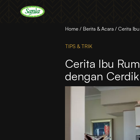
Sania
Home
/
Berita & Acara
/
Cerita Ib
TIPS & TRIK
Cerita Ibu Ru
dengan Cerdik