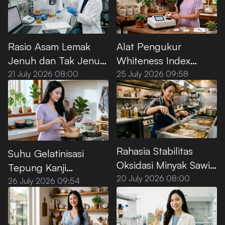
Rasio Asam Lemak
Alat Pengukur
Jenuh dan Tak Jenuh
Whiteness Index
pada Minyak Sawit
Tepung Kanji Premium
21 July 2026 08:00
25 July 2026 09:58
Premium
Rahasia Stabilitas
Suhu Gelatinisasi
Oksidasi Minyak Sawit
Tepung Kanji
Premium untuk Deep
20 July 2026 08:00
Premium, Ini Titik
26 July 2026 09:54
Frying
Optimalnya