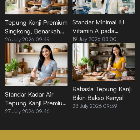
Standar Minimal IU
Tepung Kanji Premium
Vitamin A pada
Singkong, Benarkah
Minyak Goreng Sawit
100% Bebas Gluten?
19 July 2026 08:00
26 July 2026 09:49
Premium
Rahasia Tepung Kanji
Standar Kadar Air
Bikin Bakso Kenyal
Tepung Kanji Premium
28 July 2026 09:39
agar Tidak
27 July 2026 09:46
Menggumpal