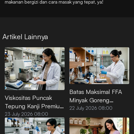
makanan bergizi dan cara masak yang tepat, ya!
Artikel Lainnya
Batas Maksimal FFA
Viskositas Puncak
Minyak Goreng
Tepung Kanji Premium
Premium Menurut SNI
22 July 2026 08:00
saat Dipanaskan di Air
23 July 2026 08:00